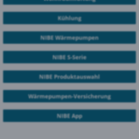
Kühlung
NIBE Wärmepumpen
NIBE S-Serie
NIBE Produktauswahl
Wärmepumpen-Versicherung
NIBE App