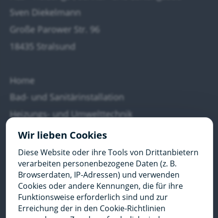
Sven Diekelmann
Große Parower Str. 96
18435 Stralsund
Home
Bad- und Sanitärinstallation
Heizungs- und Umwelttechnik
Wärmepumpen
Wir lieben Cookies
Über uns
Diese Website oder ihre Tools von Drittanbietern
verarbeiten personenbezogene Daten (z. B.
Kontakt
Browserdaten, IP-Adressen) und verwenden
Cookies oder andere Kennungen, die für ihre
Funktionsweise erforderlich sind und zur
0151 11753064
Erreichung der in den Cookie-Richtlinien
E-Mail senden