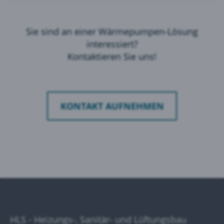
Sie sind an einer Wärmepumpen-Lösung
interessiert?
Kontaktieren Sie uns!
KONTAKT AUFNEHMEN
HLS - Heizungs-, Sanitär- und Lüftungsbau