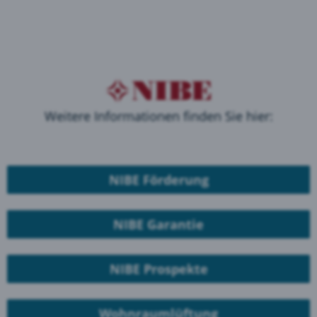
Weitere Informationen finden Sie hier:
NIBE Förderung
NIBE Garantie
NIBE Prospekte
Wohnraumlüftung