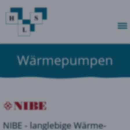
Wärmepumpen
NIBE - langlebige Wärme­