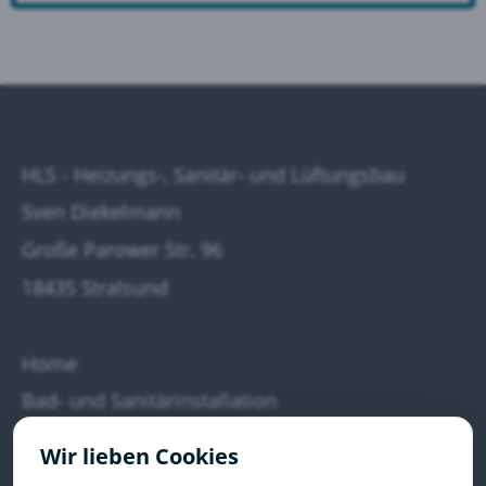
HLS - Heizungs-, Sanitär- und Lüftungsbau
Sven Diekelmann
Große Parower Str. 96
18435 Stralsund
Home
Bad- und Sanitärinstallation
Heizungs- und Umwelttechnik
Wir lieben Cookies
Wärmepumpen